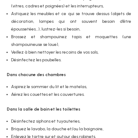
(vitres, cadres et poignées) et les interrupteurs,
Astiquez les meubles et ce qui se trouve dessus (objets de
décoration, lampes qui ont souvent besoin d’être
époussetées…), lustrez-les si besoin,
Brossez et shampouinez tapis et moquettes (une
shampouineuse se loue),
Veillez à bien nettoyer les recoins de vos sols,
Désinfectez les poubelles.
Dans chacune des chambres
Aspirez le sommier du lit et le matelas,
Aérez les couettes et les couvertures.
Dans la salle de bain et les toilettes
Désinfectez siphons et tuyauteries,
Briquez le lavabo, la douche et/ou la baignoire,
Enlevez le tartre sur et autour des robinets,