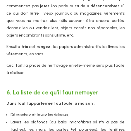
commencez pas
jeter
(on parle aussi de «
désencombrer
»)
ce qui doit l’être : vieux journaux ou magazines, vêtements
que vous ne mettez plus (s’ils peuvent être encore portés,
donnez-les ou vendez-les), objets cassés non réparables, les
objets encombrants sans utilité, etc.
Ensuite
triez
et
rangez
: les papiers administratifs, les livres, les
vêtements, les sacs…
Ceci fait, la phase de nettoyage en elle-même sera plus facile
à réaliser.
6. La liste de ce qu’il faut nettoyer
Dans tout l’appartement ou toute la maison :
Décrochez et lavez les rideaux,
Lavez les plafonds (au balai microfibres s’il n’y a pas de
taches), les murs, les portes (et poignées), les fenêtres